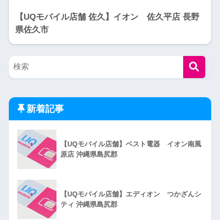
【UQモバイル店舗 佐久】イオン 佐久平店 長野
県佐久市
新着記事
【UQモバイル店舗】ベスト電器 イオン南風
原店 沖縄県島尻郡
【UQモバイル店舗】エディオン つかざんシ
ティ 沖縄県島尻郡