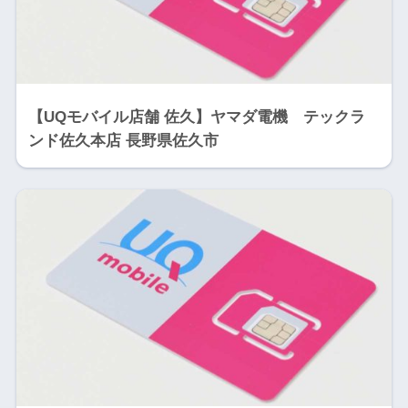
【UQモバイル店舗 佐久】ヤマダ電機 テックラ
ンド佐久本店 長野県佐久市