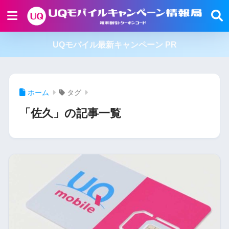
UQモバイル最新キャンペーン PR
ホーム
タグ
「佐久」の記事一覧