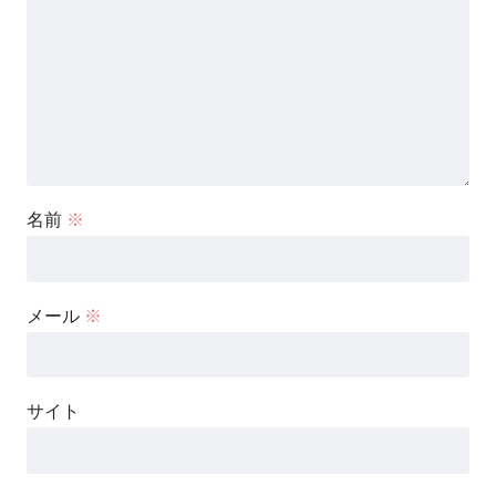
名前
※
メール
※
サイト