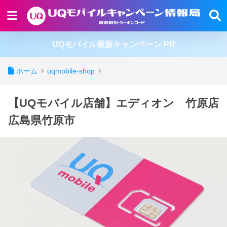
UQモバイル最新キャンペーン PR
ホーム
uqmobile-shop
【UQモバイル店舗】エディオン 竹原店
広島県竹原市