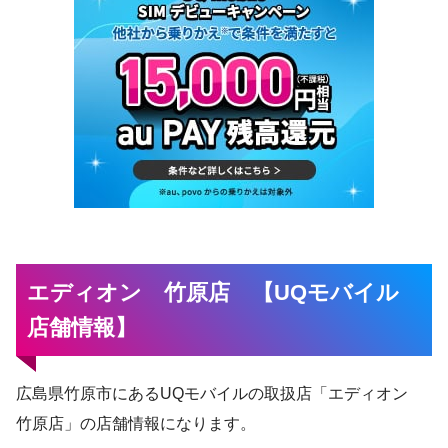
エディオン 竹原店 【UQモバイル
店舗情報】
広島県竹原市にあるUQモバイルの取扱店「エディオン
竹原店」の店舗情報になります。