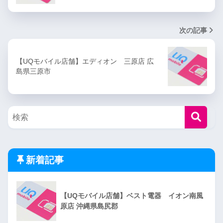
次の記事
【UQモバイル店舗】エディオン 三原店 広
島県三原市
新着記事
【UQモバイル店舗】ベスト電器 イオン南風
原店 沖縄県島尻郡