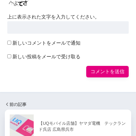
上に表示された文字を入力してください。
新しいコメントをメールで通知
新しい投稿をメールで受け取る
前の記事
【UQモバイル店舗】ヤマダ電機 テックラン
ド呉店 広島県呉市