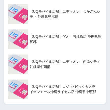
【UQモバイル店舗】エディオン つかざんシ
ティ 沖縄県島尻郡
【UQモバイル店舗】ゲオ 与那原店 沖縄県島
尻郡
【UQモバイル店舗】エディオン 西原シティ
沖縄県中頭郡
【UQモバイル店舗】コジマ×ビックカメラ
イオンモール沖縄ライカム店 沖縄県中頭郡