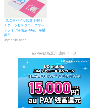
【UQモバイル店舗 野庭】
ＰＣ ＤＥＰＯＴ スマー
トライフ港南店 神奈川県横
浜市
uqmobile-shop
au Pay残高還元 適用ページ