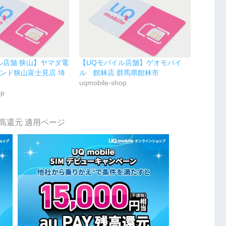
ル店舗 狭山】ヤマダ電
【UQモバイル店舗】ゲオモバイ
ンド狭山富士見店 埼
ル 館林店 群馬県館林市
uqmobile-shop
op
y残高還元 適用ページ