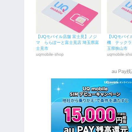
【UQモバイル店舗 富士見】ノジ
【UQモバイ
マ ららぽーと富士見店 埼玉県富
機 テックラ
士見市
玉県狭山市
uqmobile-shop
uqmobile-sh
au Pa