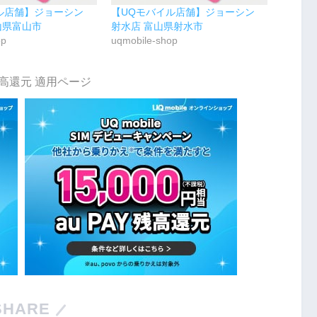
イル店舗】ジョーシン
【UQモバイル店舗】ジョーシン
山県富山市
射水店 富山県射水市
op
uqmobile-shop
y残高還元 適用ページ
SHARE