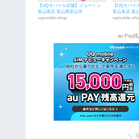
【UQモバイル店舗】ジョーシン
【UQモバ
富山南店 富山県富山市
富山本店 富
uqmobile-shop
uqmobile-sh
au Pa